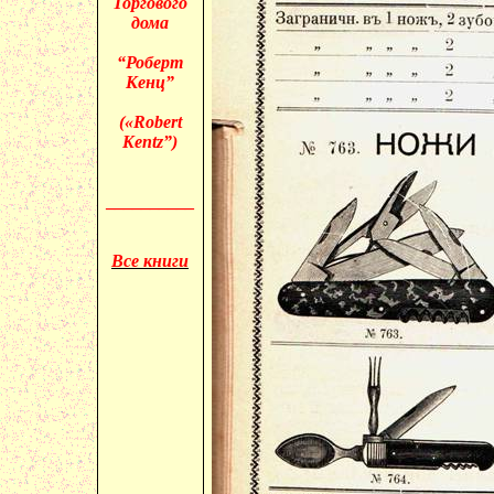
Торгового
дома
“Роберт
Кенц”
(«
Robert
Kentz”)
__________
Все книги