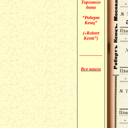
Торгового
дома
“Роберт
Кенц”
(«
Robert
Kentz”)
__________
Все книги