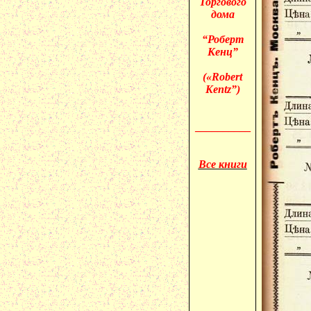
Торгового
дома
“Роберт
Кенц”
(«
Robert
Kentz”)
__________
Все книги