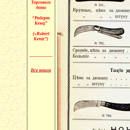
Торгового
дома
“Роберт
Кенц”
(«
Robert
Kentz”)
__________
Все книги