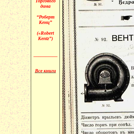
Торгового
дома
“Роберт
Кенц”
(«
Robert
Kentz”)
__________
Все книги