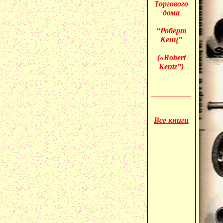
Торгового
дома
“Роберт
Кенц”
(«
Robert
Kentz”)
__________
Все книги