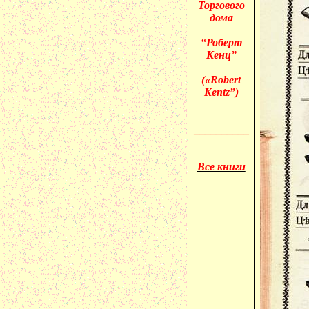
Торгового
дома
“Роберт
Кенц”
(«
Robert
Kentz”)
__________
Все книги