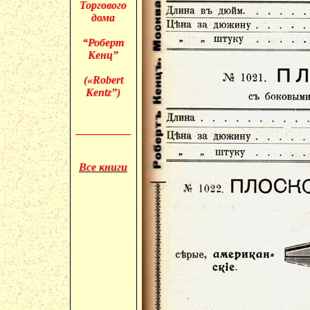
Торгового
дома
“Роберт
Кенц”
(«
Robert
Kentz”)
__________
Все книги