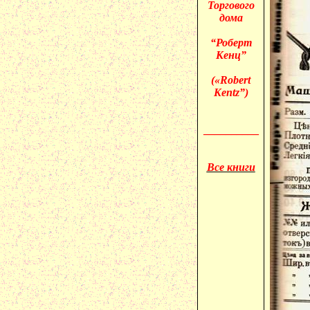
Торгового
дома
“Роберт
Кенц”
(«
Robert
Kentz”)
__________
Все книги