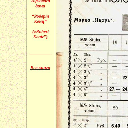
Торгового
дома
“Роберт
Кенц”
(«
Robert
Kentz”)
__________
Все книги