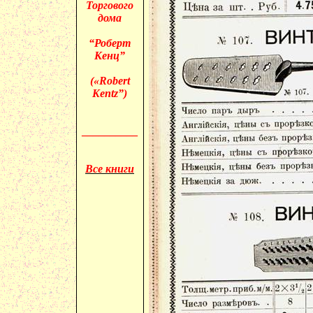
Торгового
дома
“Роберт
Кенц”
(«
Robert
Kentz”)
__________
Все книги