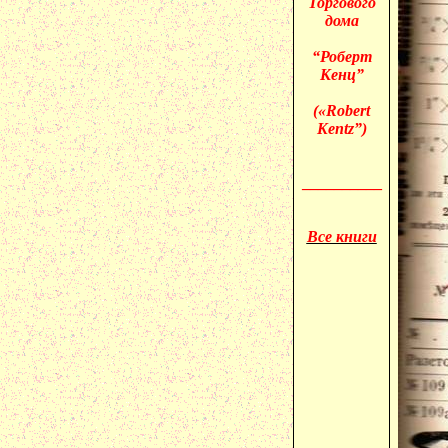
Торгового
дома
“Роберт
Кенц”
(«
Robert
Kentz”)
__________
Все книги