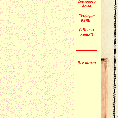
Торгового
дома
“Роберт
Кенц”
(«
Robert
Kentz”)
__________
Все книги