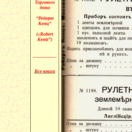
Торгового
дома
“Роберт
Кенц”
(«
Robert
Kentz”)
__________
Все книги