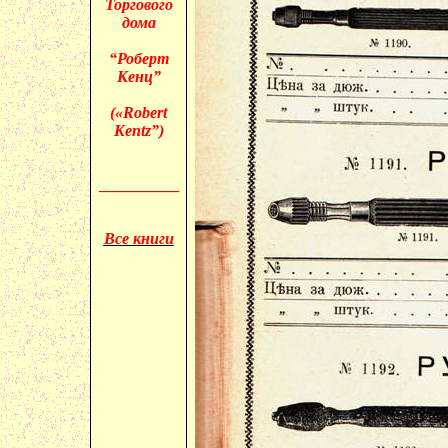
Торгового
дома
“Роберт
Кенц”
(«
Robert
Kentz”)
__________
Все книги