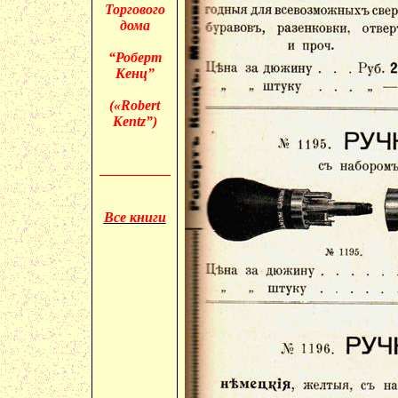
Торгового
дома
“Роберт
Кенц”
(«
Robert
Kentz”)
__________
Все книги