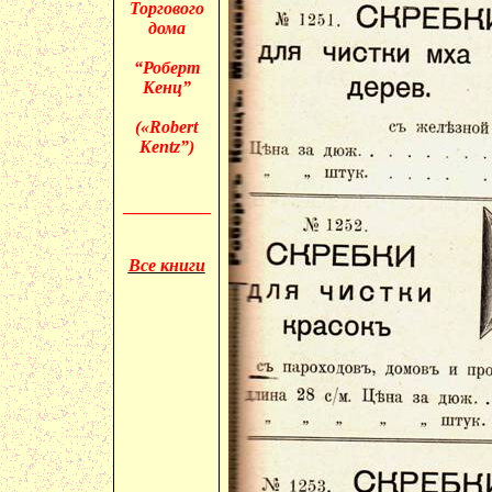
Торгового
дома
“Роберт
Кенц”
(«
Robert
Kentz”)
__________
Все книги