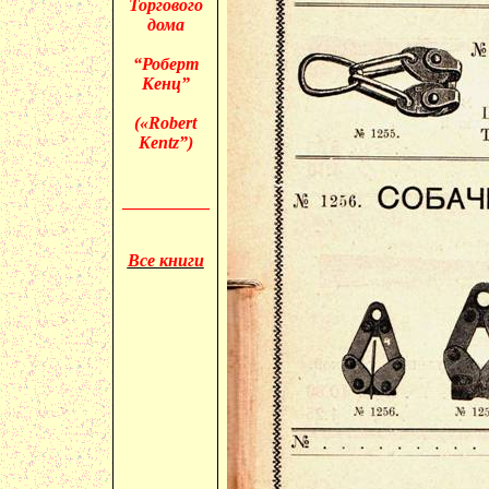
Торгового
дома
“Роберт
Кенц”
(«
Robert
Kentz”)
__________
Все книги