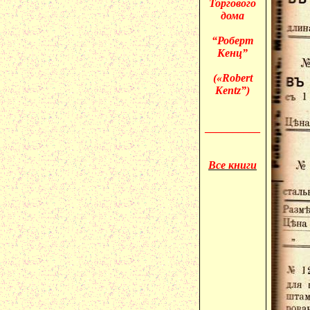
Торгового
дома
“Роберт
Кенц”
(«
Robert
Kentz”)
__________
Все книги