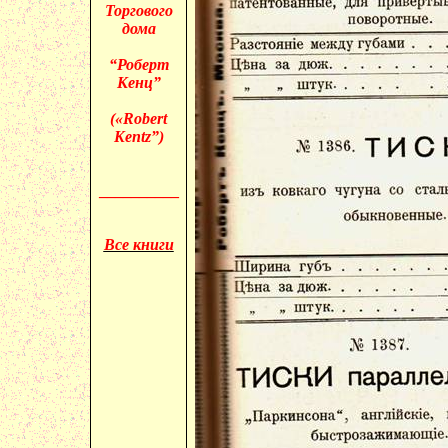
Торгового
дома
“Роберт
Кенц”
(«
Robert
Kentz”)
__________
Все книги