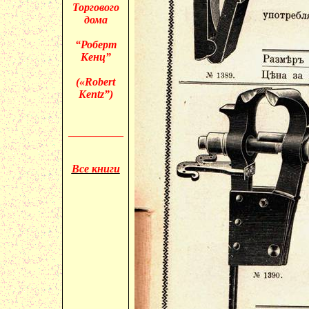
Торгового
дома
“Роберт
Кенц”
(«
Robert
Kentz”)
__________
Все книги