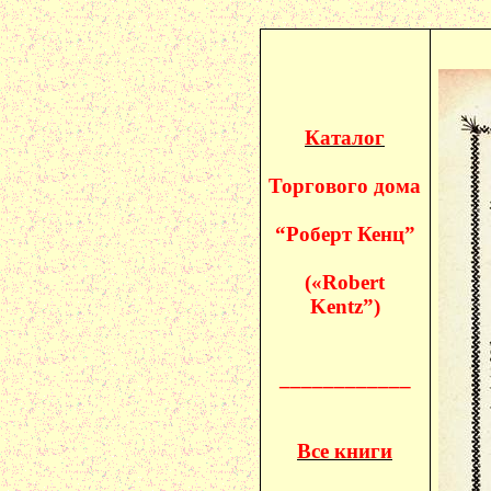
Каталог
Торгового дома
“Роберт
Кенц
”
(«
Robert
Kentz
”)
____________
Все книги