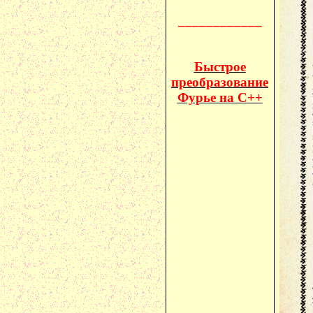
____________
Быстрое
преобразование
Фурье на C++