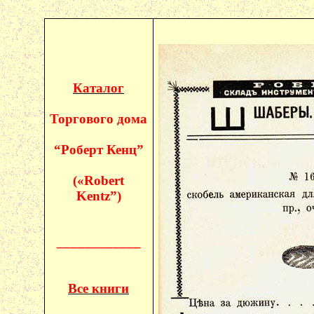
Каталог
Торгового дома
“Роберт
Кенц
”
(«
Robert
Kentz
”)
____________
Все книги