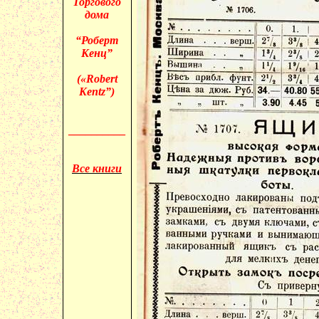
Торгового
дома
“Роберт
Кенц
”
(«
Robert
Kentz
”)
__________
Все книги