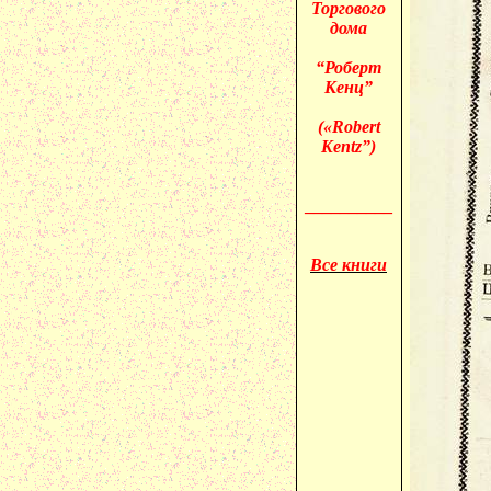
Торгового
дома
“Роберт
Кенц
”
(«
Robert
Kentz
”)
__________
Все книги