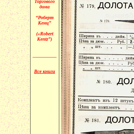
Торгового
дома
“Роберт
Кенц”
(«
Robert
Kentz”)
__________
Все книги