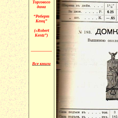
Торгового
дома
“Роберт
Кенц”
(«
Robert
Kentz”)
__________
Все книги