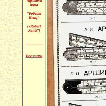
Торгового
дома
“Роберт
Кенц”
(«
Robert
Kentz”)
__________
Все книги