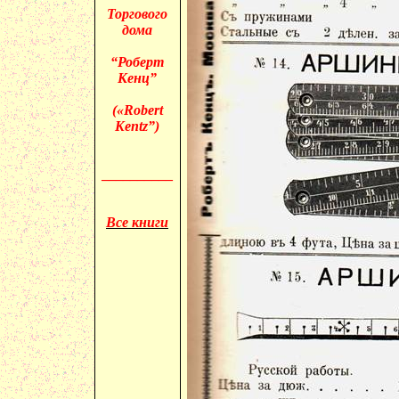
Торгового
дома
“Роберт
Кенц”
(«
Robert
Kentz”)
__________
Все книги